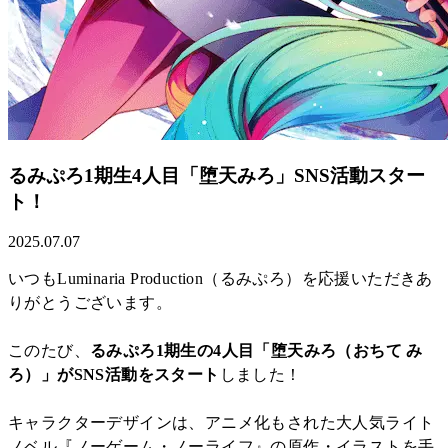
るみぷろ1期生4人目「堕天みろ」SNS活動スター
ト！
2025.07.07
いつもLuminaria Production（るみぷろ）を応援いただきあ
りがとうございます。
このたび、
るみぷろ1期生の4人目「堕天みろ（おちて み
ろ）」がSNS活動をスタート
しました！
キャラクターデザインは、アニメ化もされた大人気ライト
ノベル『ノーゲーム・ノーライフ』の原作・イラストを手