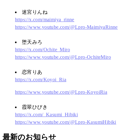
迷宮りんね
https://x.com/maimiya_rinne
https://www.youtube.com/@Lpro-MaimiyaRinne
堕天みろ
https://x.com/Ochite_Miro
https://www.youtube.com/@Lpro-OchiteMiro
恋宵りあ
https://x.com/Koyoi_Ria
https://www.youtube.com/@Lpro-KoyoiRia
霞翠ひびき
https://x.com/_Kasumi_Hibiki
https://www.youtube.com/@Lpro-KasumiHibiki
最新のお知らせ